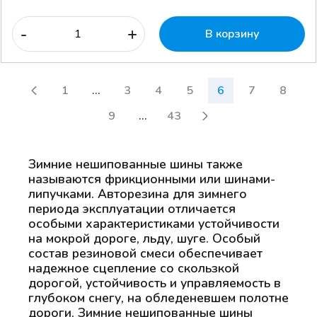
-
+
В корзину
1
...
3
4
5
6
7
8
9
...
43
Зимние нешипованные шины также
называются фрикционными или шинами-
липучками. Авторезина для зимнего
периода эксплуатации отличается
особыми характеристиками устойчивости
на мокрой дороге, льду, шуге. Особый
состав резиновой смеси обеспечивает
надежное сцепление со скользкой
дорогой, устойчивость и управляемость в
глубоком снегу, на обледеневшем полотне
дороги. Зимние нешипованные шины