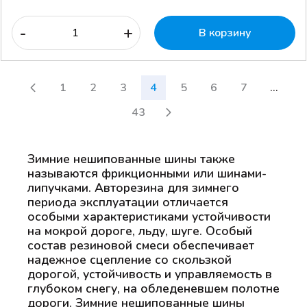
-
+
В корзину
1
2
3
4
5
6
7
...
43
Зимние нешипованные шины также
называются фрикционными или шинами-
липучками. Авторезина для зимнего
периода эксплуатации отличается
особыми характеристиками устойчивости
на мокрой дороге, льду, шуге. Особый
состав резиновой смеси обеспечивает
надежное сцепление со скользкой
дорогой, устойчивость и управляемость в
глубоком снегу, на обледеневшем полотне
дороги. Зимние нешипованные шины