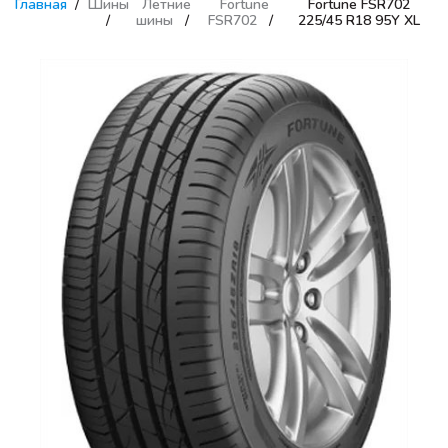
Главная
Шины
Летние
Fortune
Fortune FSR702
шины
FSR702
225/45 R18 95Y XL