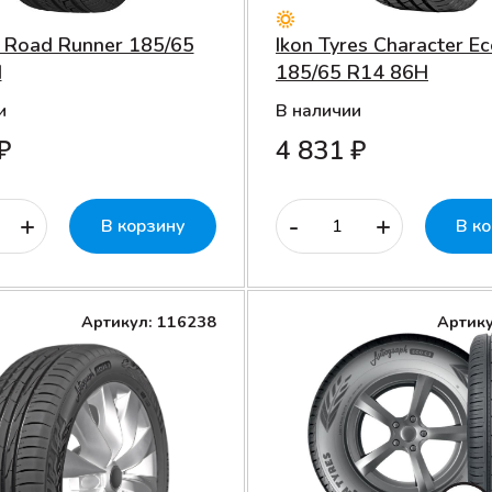
t Road Runner 185/65
Ikon Tyres Character E
H
185/65 R14 86H
и
В наличии
₽
4 831 ₽
+
-
+
В корзину
В к
Артикул: 116238
Артику