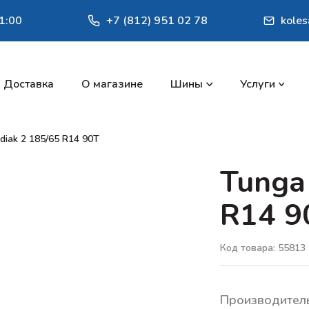
1:00
+7 (812) 951 02 78
kole
Доставка
О магазине
Шины
Услуги
diak 2 185/65 R14 90T
Tunga
R14 9
Код товара: 55813
Производител