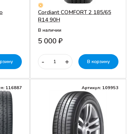
co
Cordiant COMFORT 2 185/65
R14 90H
В наличии
5 000 ₽
-
+
орзину
В корзину
л: 116887
Артикул: 109953