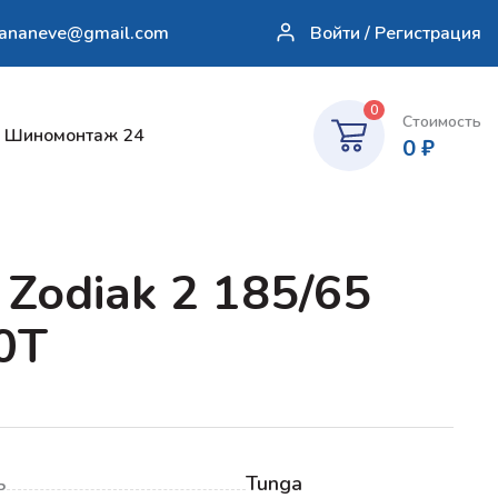
sananeve@gmail.com
Войти / Регистрация
0
Стоимость
Шиномонтаж 24
0
₽
 Zodiak 2 185/65
0T
ь
Tunga