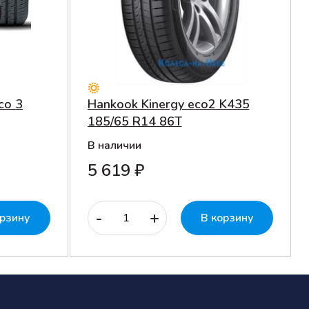
co 3
Hankook Kinergy eco2 K435
185/65 R14 86T
В наличии
5 619 ₽
-
+
орзину
В корзину