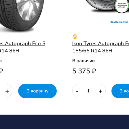
es Autograph Eco 3
Ikon Tyres Autograph E
R14 86H
185/65 R14 86H
и
В наличии
₽
5 375 ₽
+
-
+
В корзину
В к