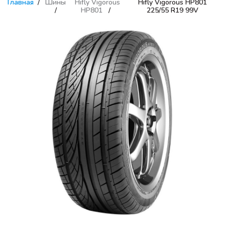
Главная
Шины
Hifly Vigorous
Hifly Vigorous HP801
HP801
225/55 R19 99V