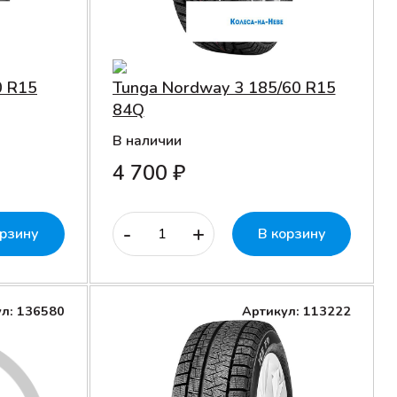
0 R15
Tunga Nordway 3 185/60 R15
84Q
В наличии
4 700 ₽
-
+
орзину
В корзину
л: 136580
Артикул: 113222