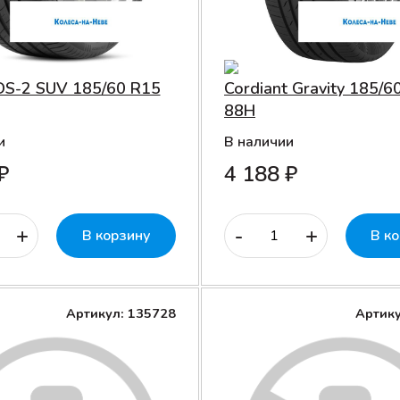
 DS-2 SUV 185/60 R15
Cordiant Gravity 185/6
88H
и
В наличии
₽
4 188 ₽
+
-
+
В корзину
В к
Артикул: 135728
Артику