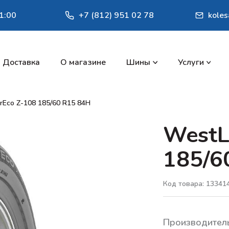
1:00
+7 (812) 951 02 78
kole
Доставка
О магазине
Шины
Услуги
rEco Z-108 185/60 R15 84H
WestL
185/6
Код товара: 13341
Производител