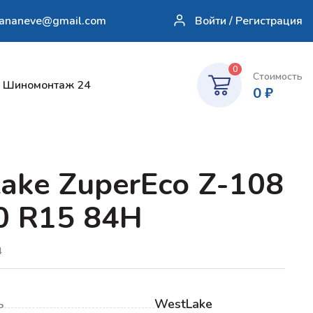
sananeve@gmail.com
Войти / Регистрация
0
Стоимость
Шиномонтаж 24
0
₽
ake ZuperEco Z-108
0 R15 84H
4
ь
WestLake