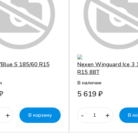
'Blue S 185/60 R15
Nexen Winguard Ice 3 
R15 88T
и
В наличии
₽
5 619 ₽
+
-
+
В корзину
В к