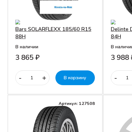
Bars SOLARFLEXX 185/60 R15
Delinte
88H
84H
В наличии
В наличи
3 865 ₽
3 988 
-
+
-
В корзину
Артикул: 127508