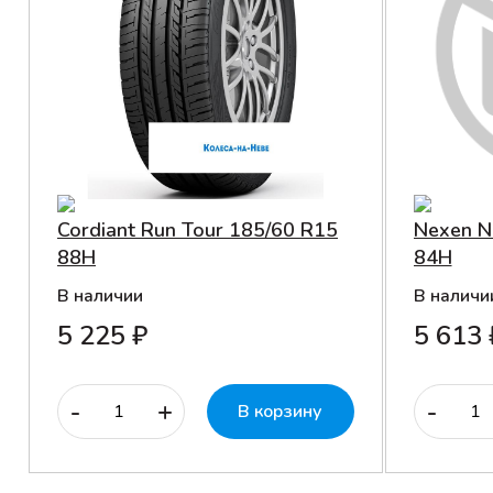
Cordiant Run Tour 185/60 R15
Nexen N
88H
84H
В наличии
В наличи
5 225 ₽
5 613 
-
+
-
В корзину