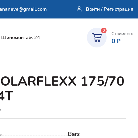
sananeve@gmail.com
Войти / Регистрация
0
Стоимость
Шиномонтаж 24
0
₽
SOLARFLEXX 175/70
4T
2
ь
Bars