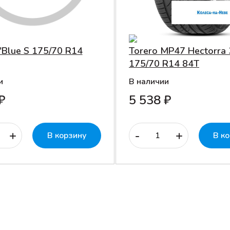
'Blue S 175/70 R14
Torero MP47 Hectorra 
175/70 R14 84T
и
В наличии
₽
5 538 ₽
+
-
+
В корзину
В к